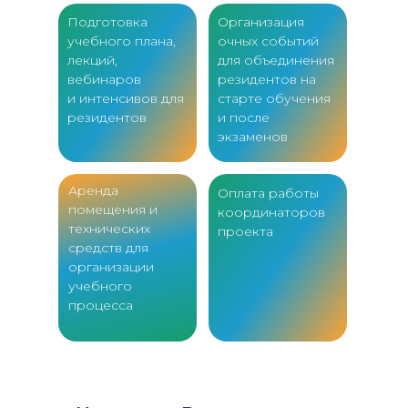
Подготовка
Организация
учебного плана,
очных событий
лекций,
для объединения
вебинаров
резидентов на
и интенсивов для
старте обучения
резидентов
и после
экзаменов
Аренда
Оплата работы
помещения и
координаторов
технических
проекта
средств для
организации
учебного
процесса