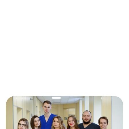
Фонд «Не напрасно» собирает
пожертвования на работу Высшей
школы онкологии, чтобы
подготовить 20 онкологов нового
поколения