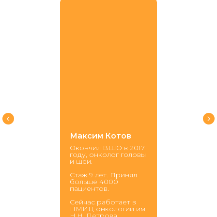
Максим Котов
Окончил ВШО в 2017
году, онколог головы
и шеи.
Стаж 9 лет. Принял
больше 4000
пациентов.
Сейчас работает в
НМИЦ онкологии им.
Н.Н. Петрова.