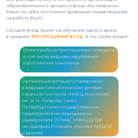
образовательного процесса фонд «Не напрасно»
берет на себя, постоянно привлекая пожертвования
на работу ВШО.
Сегодня Фонд тратит на обучение одного врача
в среднем
300 000 рублей в год
. В эту сумму входит:
Оплата работы приглашенных спикеров,
в том числе ведущих зарубежных
и российских онкологов
Организация ротаций (стажировок)
в ведущих онкологических центрах
страны (в том числе НМИЦ онкологии
им. Н. Н. Петрова, Санкт-
Петербургском государственном
педиатрическом медицинском
университете (ГПМА), НМИЦ ДГОИ
им. Дмитрия Рогачева, Клинике МЕДСИ
и других)